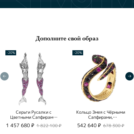
Дополните свой образ
-20%
-20%
Серьги Русалки с
Кольцо Змея с Чёрными
Цветными Сапфирами,
Сапфирами,
E0163-0/2
Цаворитами и
1 457 680 ₽
542 640 ₽
1 822 100 ₽
678 300 ₽
Рубинами, R0188-1/26