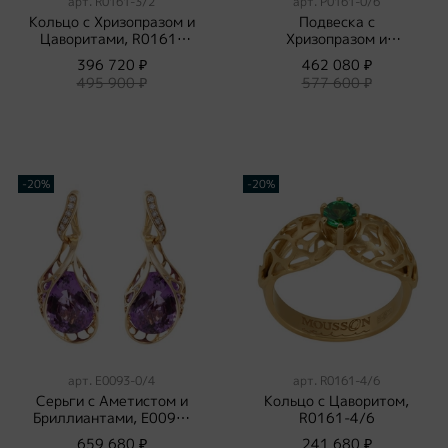
арт.
R0161-3/2
арт.
P0161-0/6
Кольцо с Хризопразом и
Подвеска с
Цаворитами, R0161-
Хризопразом и
3/2
Цаворитами, P0161-0/6
396 720 ₽
462 080 ₽
495 900 ₽
577 600 ₽
-20%
-20%
арт.
E0093-0/4
арт.
R0161-4/6
Серьги с Аметистом и
Кольцо с Цаворитом,
Бриллиантами, E0093-
R0161-4/6
0/4
659 680 ₽
241 680 ₽