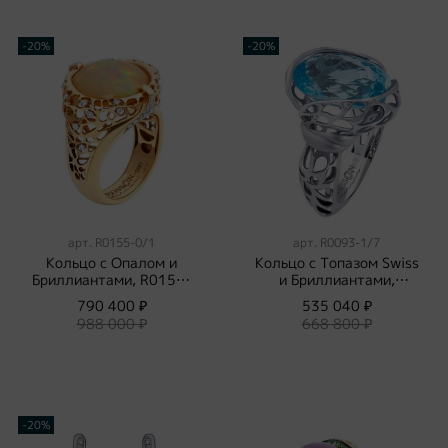
-20%
-20%
арт.
R0155-0/1
арт.
R0093-1/7
Кольцо с Опалом и
Кольцо с Топазом Swiss
Бриллиантами, R0155-
и Бриллиантами,
0/1
R0093-1/7
790 400 ₽
535 040 ₽
988 000 ₽
668 800 ₽
-20%