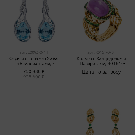
арт.
E0093-0/14
арт.
R0161-0/34
Серьги с Топазом Swiss
Кольцо с Халцедоном и
и Бриллиантами,
Цаворитами, R0161-
E0093-0/14
0/34
750 880 ₽
Цена по запросу
938 600 ₽