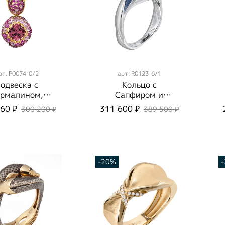
рт.
P0074-0/2
арт.
R0123-6/1
одвеска с
Кольцо с
рмалином,
Сапфиром и
убинами и
Бриллиантами,
60 ₽
311 600 ₽
300 200 ₽
389 500 ₽
Розовыми
Эмаль, R0123-6/1
апфирами,
P0074-0/2
-20%