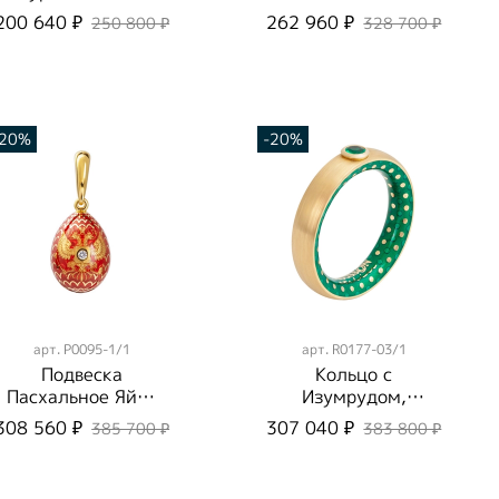
Бриллиантами,
P0260-2/1
200 640 ₽
262 960 ₽
250 800 ₽
328 700 ₽
Эмаль, P0123-7/4
-20%
-20%
арт.
P0095-1/1
арт.
R0177-03/1
Подвеска
Кольцо с
Пасхальное Яйцо
Изумрудом,
с Бриллиантом,
Эмаль, R0177-
308 560 ₽
307 040 ₽
385 700 ₽
383 800 ₽
Эмаль P0095-1/1
03/1