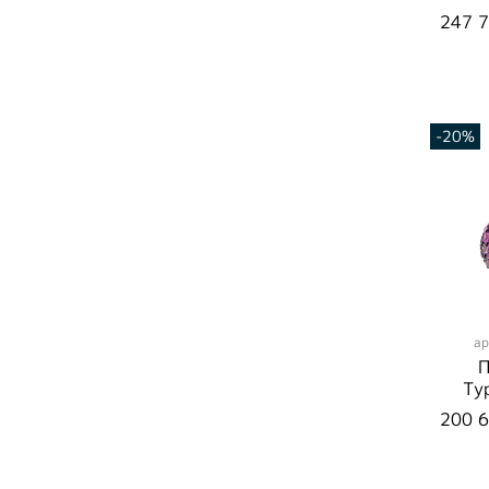
эма
247 7
-20%
ар
П
Ту
С
200 6
P