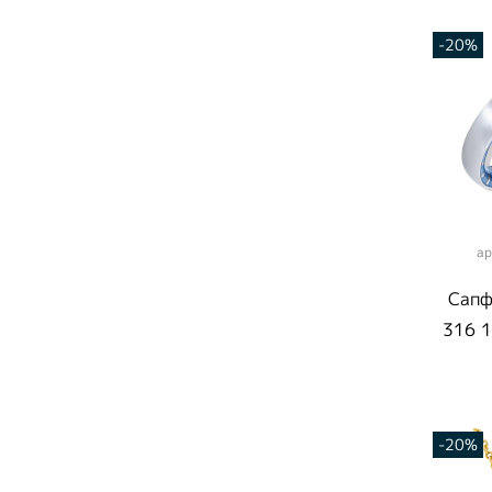
-20%
ар
Сапф
R
316 1
-20%