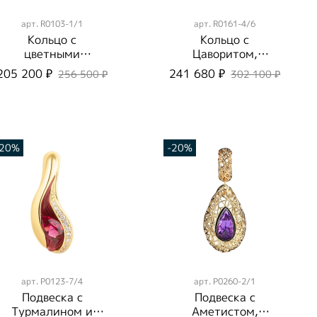
арт.
R0103-1/1
арт.
R0161-4/6
Кольцо с
Кольцо с
цветными
Цаворитом,
Сапфирами,
R0161-4/6
205 200 ₽
241 680 ₽
256 500 ₽
302 100 ₽
R0103-1/1
-20%
-20%
арт.
P0123-7/4
арт.
P0260-2/1
Подвеска с
Подвеска с
Турмалином и
Аметистом,