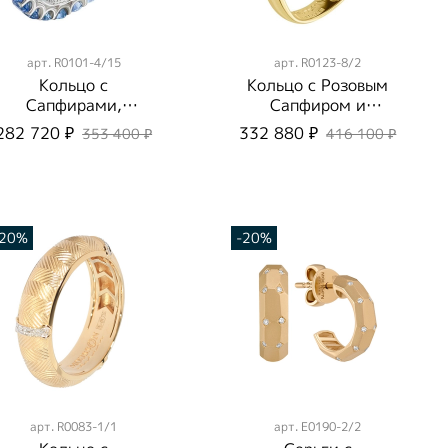
арт.
R0101-4/15
арт.
R0123-8/2
Кольцо c
Кольцо с Розовым
Сапфирами,
Сапфиром и
R0101-4/15
Бриллиантами,
282 720 ₽
332 880 ₽
353 400 ₽
416 100 ₽
Эмаль, R0123-8/2
-20%
-20%
арт.
R0083-1/1
арт.
E0190-2/2