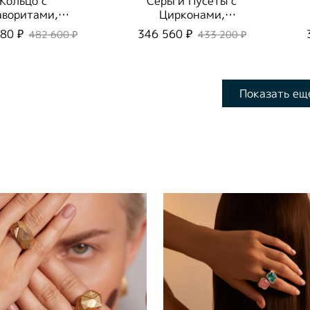
Кольцо с
Серьги Пусеты с
аворитами,
Цирконами,
R0260-0/3
E0015-60/1
80 ₽
346 560 ₽
482 600 ₽
433 200 ₽
Показать ещ