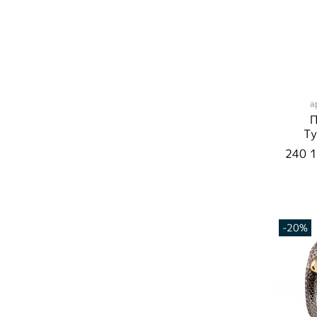
а
П
Ту
Р
240 1
С
-20%