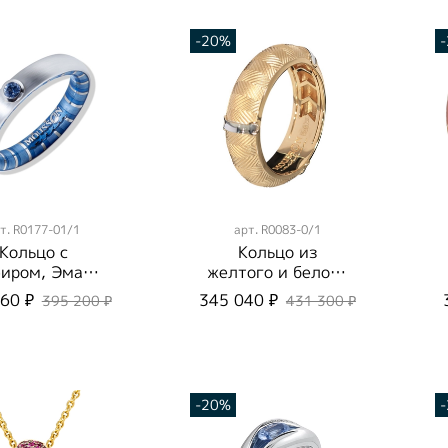
-20%
т.
R0177-01/1
арт.
R0083-0/1
Кольцо с
Кольцо из
иром, Эмаль,
желтого и белого
0177-01/1
золота, R0083-
60 ₽
345 040 ₽
395 200 ₽
431 300 ₽
0/1
-20%