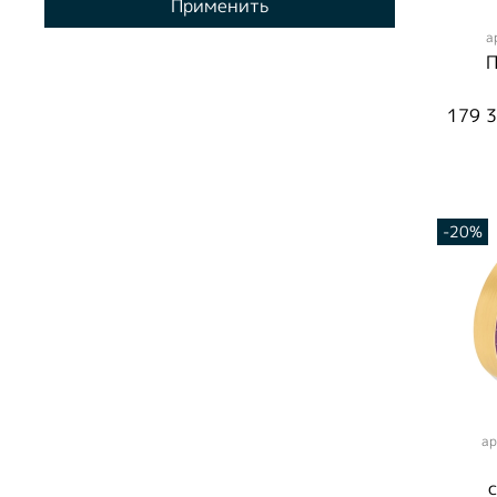
Применить
а
П
С
179 3
Бр
Эмал
-20%
ар