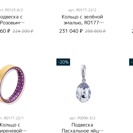
рт.
P0123-8/2
арт.
R0177-22/2
одвеска с
Кольцо с зелёной
Розовым
эмалью, R0177-
апфиром и
22/2
60 ₽
231 040 ₽
224 200 ₽
288 800 ₽
иллиантами,
ь, P0123-8/2
-20%
т.
R0177-22/1
арт.
P0096-3/2
Кольцо с
Подвеска
сиреневой
Пасхальное яйцо,