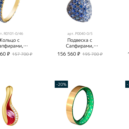
т.
R0101-0/46
арт.
P0040-0/5
Кольцо c
Подвеска с
апфирами,
Сапфирами,
0101-0/46
P0040-0/5
60 ₽
156 560 ₽
157 700 ₽
195 700 ₽
-20%