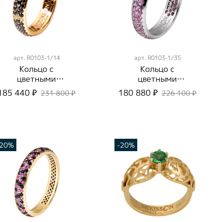
арт.
R0103-1/14
арт.
R0103-1/35
Кольцо с
Кольцо с
цветными
цветными
Сапфирами,
Сапфирами,R0103
185 440 ₽
180 880 ₽
231 800 ₽
226 100 ₽
R0103-1/14
-1/35
-20%
-20%