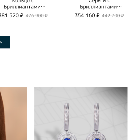
Кольцо с
Серьги с
Бриллиантами,
Бриллиантами,
R0083-1/1
E0190-2/2
381 520 ₽
354 160 ₽
476 900 ₽
442 700 ₽
е