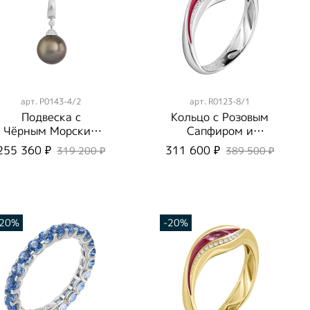
арт.
P0143-4/2
арт.
R0123-8/1
Подвеска с
Кольцо с Розовым
Чёрным Морским
Сапфиром и
Жемчугом и
Бриллиантами,
255 360 ₽
311 600 ₽
319 200 ₽
389 500 ₽
Бриллиантами,
R0123-8/1
Эмаль, P0143-4/2
-20%
-20%