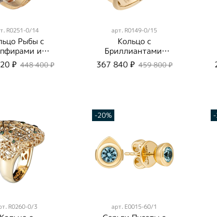
т.
R0251-0/14
арт.
R0149-0/15
льцо Рыбы с
Кольцо с
пфирами и
Бриллиантами,
иллиантами,
R0149-0/15
20 ₽
367 840 ₽
448 400 ₽
459 800 ₽
0251-0/14
-20%
рт.
R0260-0/3
арт.
E0015-60/1