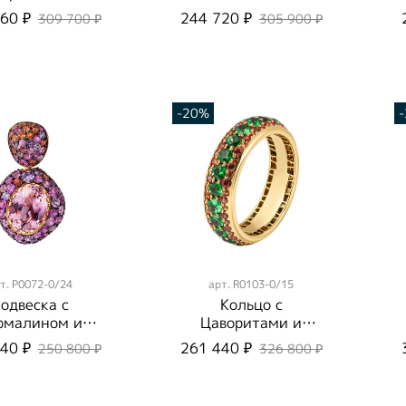
лью, R0177-
Эмаль P0096-3/2
60 ₽
244 720 ₽
309 700 ₽
305 900 ₽
22/1
-20%
т.
P0072-0/24
арт.
R0103-0/15
одвеска с
Кольцо с
рмалином и
Цаворитами и
апфирами,
Сапфирами,
40 ₽
261 440 ₽
250 800 ₽
326 800 ₽
0072-0/24
R0103-0/15