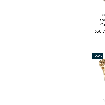
ар
Ко
Са
Бр
358 7
R
-20%
а