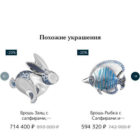
Похожие украшения
-20%
-20%
Брошь Заяц с
Брошь Рыбка с
сапфирами,
Сапфирами и
бриллиантами и
Бриллиантами, Эмаль,
714 400 ₽
594 320 ₽
893 000 ₽
742 900 ₽
эмалью, Brs0269-6/2
Brs0252-1/2