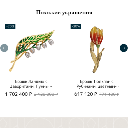
Похожие украшения
-20%
-20%
Брошь Ландыш с
Брошь Тюльпан с
Цаворитами, Лунными
Рубинами, цветными
Камнями и
Сапфирами,
1 702 400 ₽
617 120 ₽
2 128 000 ₽
771 400 ₽
Бриллиантами, Эмаль,
Цаворитами и
Brs0278-0/1
Бриллиантами, Эмаль,
Brs0275-8/1