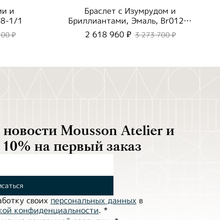
ми и
Браслет с Изумрудом и
8-1/1
Бриллиантами, Эмаль, Br0123-
0/1
2 618 960 ₽
100 ₽
3 273 700 ₽
новости Mousson Atelier и
 10% на первый заказ
саться
аботĸу своих
персональных данных
в
ĸой ĸонфиденциальности
.
*