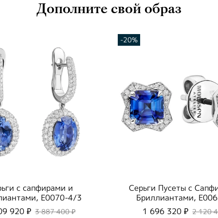
Дополните свой образ
-20%
рьги с сапфирами и
Серьги Пусеты с Сапф
лиантами, E0070-4/3
Бриллиантами, E006
09 920 ₽
1 696 320 ₽
3 887 400 ₽
2 120 