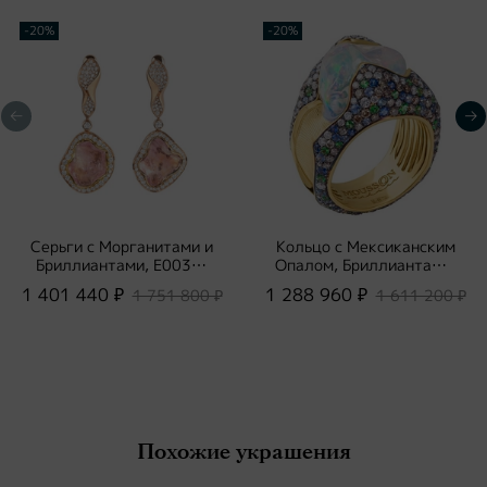
-20%
-20%
Серьги с Морганитами и
Кольцо с Мексиканским
Бриллиантами, E0030-
Опалом, Бриллиантами,
67/1
Сапфирами и
1 401 440 ₽
1 288 960 ₽
1 751 800 ₽
1 611 200 ₽
Цаворитами, R0033-1/2
Похожие украшения