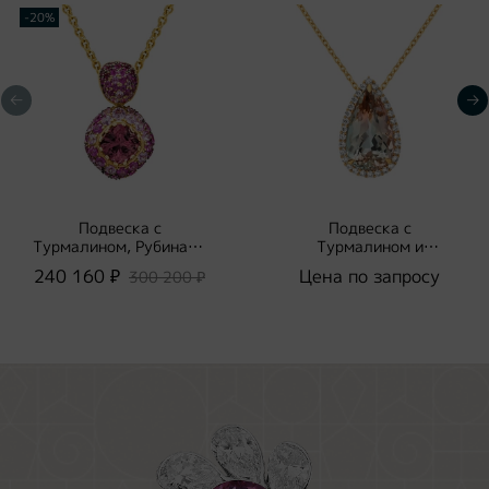
-20%
Подвеска с
Подвеска с
Турмалином, Рубинами
Турмалином и
и Розовыми
Бриллиантами, P0070-
240 160 ₽
Цена по запросу
300 200 ₽
Сапфирами, P0074-0/2
45/1