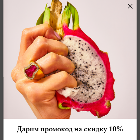
ПОДВЕСКА С МЕКСИКАНСКИМ ОПАЛОМ
И БРИЛЛИАНТАМИ, P0029-3/2
Цена по запросу
арт.
P0029-3/2
Мексиканский Опал 10,69 карат
Бриллианты
Желтое золото 750 пробы
Дарим промокод на скидку 10%
Яркая подвеска из коллекции Spectrum выполнена