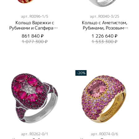
арт.
R0096-1/5
арт.
R0040-3/25
Кольцо Варежки с
Кольцо с Аметистом,
Рубинами и Сапфирами,
Рубинами, Розовыми
Эмаль, R0096-1/5
Сапфирами и
861 840 ₽
1 226 640 ₽
Бриллиантами, R0040-
1 077 300 ₽
1 533 300 ₽
3/25
-20%
арт.
R0262-0/1
арт.
R0074-0/6