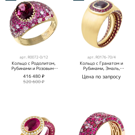
арт.
R0072-0/12
арт.
R0176-70/4
Кольцо с Родолитом,
Кольцо с Гранатом и
Рубинами и Розовыми
Рубинами, Эмаль,
Сапфирами, R0072-
R0176-70/4
416 480 ₽
Цена по запросу
0/12
520 600 ₽