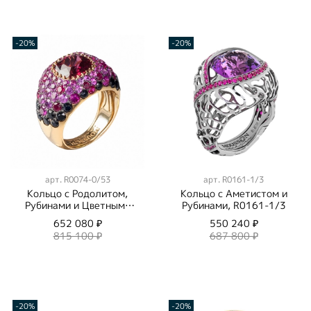
-20%
-20%
арт.
R0074-0/53
арт.
R0161-1/3
Кольцо с Родолитом,
Кольцо с Аметистом и
Рубинами и Цветными
Рубинами, R0161-1/3
Сапфирами, R0074-
652 080 ₽
550 240 ₽
0/53
815 100 ₽
687 800 ₽
-20%
-20%