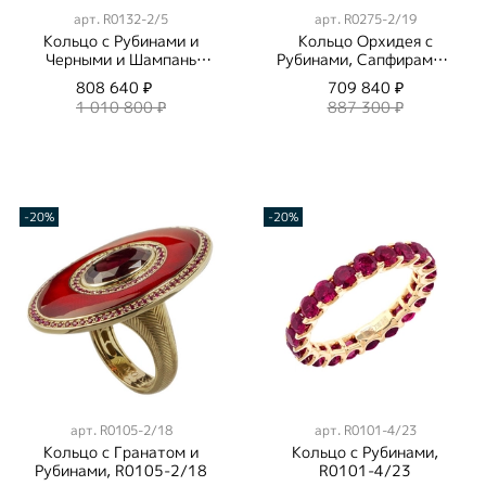
арт.
R0132-2/5
арт.
R0275-2/19
Кольцо с Рубинами и
Кольцо Орхидея с
Черными и Шампань
Рубинами, Сапфирами и
Бриллиантами, R0132-
Бриллиантами, Эмаль,
808 640 ₽
709 840 ₽
2/5
R0275-2/19
1 010 800 ₽
887 300 ₽
-20%
-20%
арт.
R0105-2/18
арт.
R0101-4/23
Кольцо с Гранатом и
Кольцо c Рубинами,
Рубинами, R0105-2/18
R0101-4/23