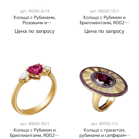
арт.
R0256-0/14
арт.
R0020-15/1
Кольцо с Рубинами,
Кольцо с Рубином и
Розовыми и
Бриллиантами, R0020-
Фиолетовыми
15/1
Цена по запросу
Цена по запросу
Сапфирами, R0256-
0/14
арт.
R0020-30/1
арт.
R0105-1/2
Кольцо с Рубином и
Кольцо с гранатом,
Бриллиантами, R0020-
рубинами и сапфирами,