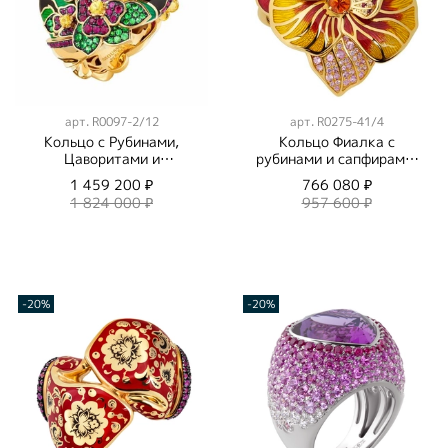
арт.
R0097-2/12
арт.
R0275-41/4
Кольцо с Рубинами,
Кольцо Фиалка с
Цаворитами и
рубинами и сапфирами,
Оранжевыми
R0275-41/4
1 459 200 ₽
766 080 ₽
сапфирами, Эмаль,
1 824 000 ₽
957 600 ₽
R0097-2/12
-20%
-20%