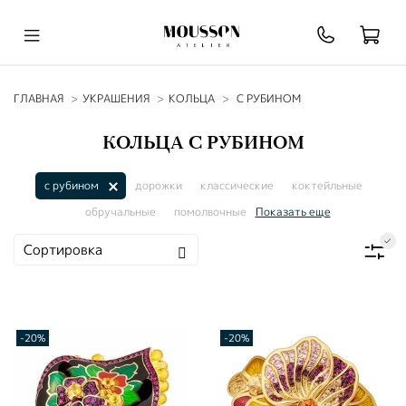
ГЛАВНАЯ
УКРАШЕНИЯ
КОЛЬЦА
С РУБИНОМ
КОЛЬЦА С РУБИНОМ
с рубином
дорожки
классические
коктейльные
обручальные
помолвочные
Показать еще
-20%
-20%