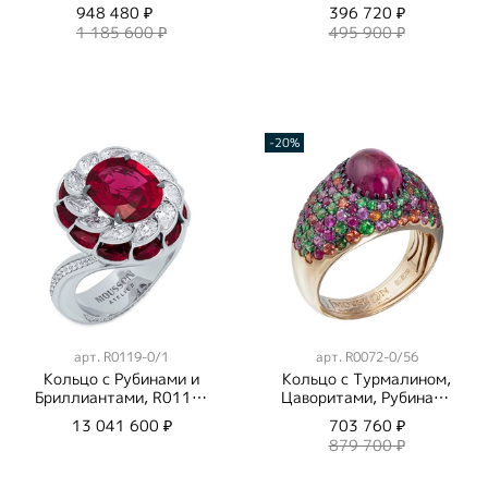
948 480 ₽
396 720 ₽
1 185 600 ₽
495 900 ₽
-20%
арт.
R0119-0/1
арт.
R0072-0/56
Кольцо с Рубинами и
Кольцо c Турмалином,
Бриллиантами, R0119-
Цаворитами, Рубинами
0/1
Сапфирами, R0072-
13 041 600 ₽
703 760 ₽
0/56
879 700 ₽