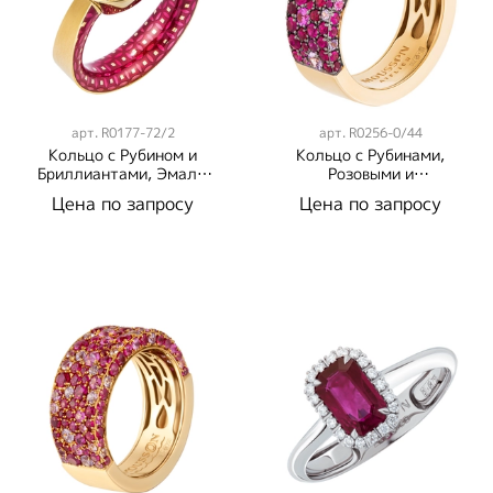
арт.
R0177-72/2
арт.
R0256-0/44
Кольцо с Рубином и
Кольцо с Рубинами,
Бриллиантами, Эмаль,
Розовыми и
R0177-72/2
Фиолетовыми
Цена по запросу
Цена по запросу
Сапфирами, R0256-
0/44