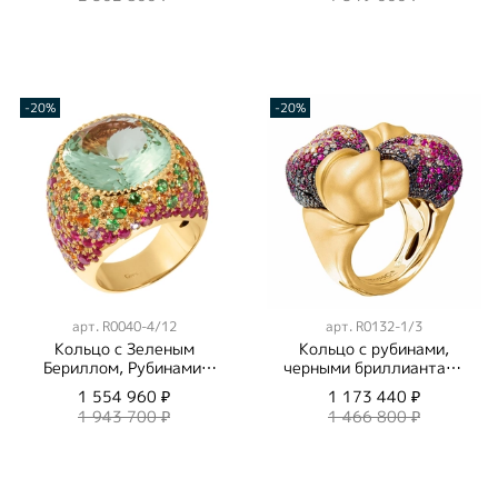
-20%
-20%
арт.
R0040-4/12
арт.
R0132-1/3
Кольцо с Зеленым
Кольцо с рубинами,
Бериллом, Рубинами,
черными бриллиантами
Цаворитами и
и бриллиантами
1 554 960 ₽
1 173 440 ₽
Цветными сапфирами,
шампань, R0132-1/3
1 943 700 ₽
1 466 800 ₽
R0040-4/12