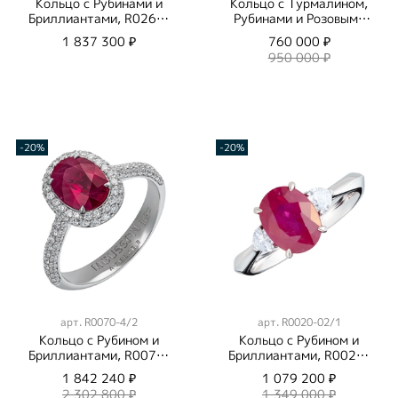
Кольцо с Рубинами и
Кольцо с Турмалином,
Бриллиантами, R0262-
Рубинами и Розовыми
0/1
Сапфирами, R0074-0/6
1 837 300 ₽
760 000 ₽
950 000 ₽
-20%
-20%
арт.
R0070-4/2
арт.
R0020-02/1
Кольцо с Рубином и
Кольцо с Рубином и
Бриллиантами, R0070-
Бриллиантами, R0020-
4/2
02/1
1 842 240 ₽
1 079 200 ₽
2 302 800 ₽
1 349 000 ₽