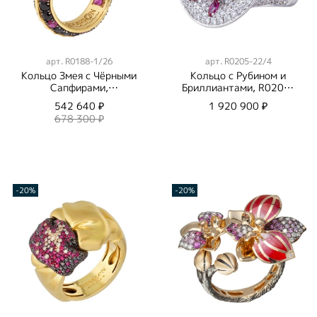
арт.
R0188-1/26
арт.
R0205-22/4
Кольцо Змея с Чёрными
Кольцо с Рубином и
Сапфирами,
Бриллиантами, R0205-
Цаворитами и
22/4
542 640 ₽
1 920 900 ₽
Рубинами, R0188-1/26
678 300 ₽
-20%
-20%