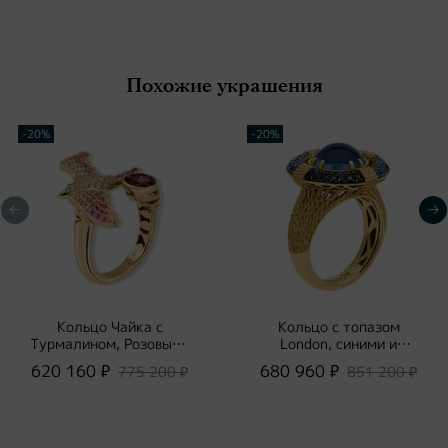
Похожие украшения
-20%
-20%
Кольцо Чайка с
Кольцо с топазом
Турмалином, Розовыми
London, синими и
Сапфирами и
черными сапфирами,
620 160 ₽
680 960 ₽
775 200 ₽
851 200 ₽
Бриллиантами, R0294-
R0293-0/2
1/2