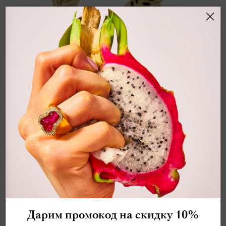
КОЛЬЦО ЯКОРЬ С ТУРМАЛИНАМИ,
ТОПАЗАМИ И САПФИРАМИ, R0296-0/2
494 000 ₽
617 500 ₽
арт.
R0296-0/2
Размер
17,5
Дарим промокод на скидку 10%
Как узнать свой размер?