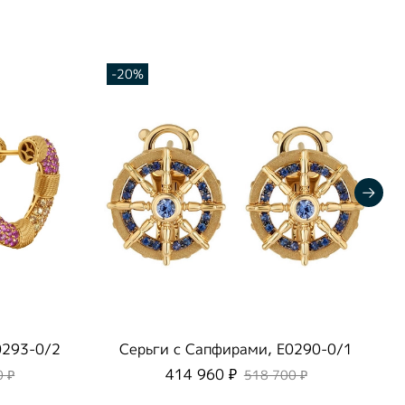
-20%
0293-0/2
Серьги c Cапфирами, E0290-0/1
414 960 ₽
0 ₽
518 700 ₽