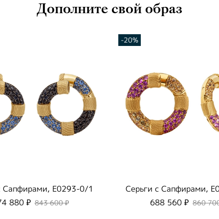
Дополните свой образ
-20%
c Cапфирами, E0293-0/1
Серьги c Cапфирами, E
74 880 ₽
688 560 ₽
843 600 ₽
860 70