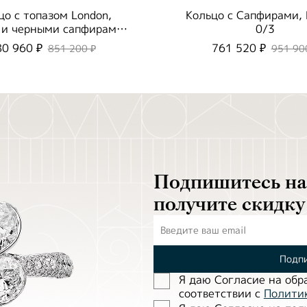
цо с топазом London,
Кольцо с Сапфирами,
 и черными сапфирами,
0/3
R0293-0/2
80 960 ₽
761 520 ₽
851 200 ₽
951 90
Подпишитесь на 
получите скидку
Подпи
Я даю Согласие на обр
соответствии с
Полити