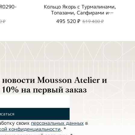
 R0290-
Кольцо Якорь с Турмалинами,
Топазами, Сапфирами и
Бриллиантами, R0296-0/1
495 520 ₽
0 ₽
619 400 ₽
новости Mousson Atelier и
 10% на первый заказ
саться
аботĸу своих
персональных данных
в
ĸой ĸонфиденциальности
.
*