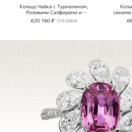
Кольцо Чайка с Турмалином,
Коль
Розовыми Сапфирами и
синими
Бриллиантами, R0294-1/2
620 160 ₽
6
775 200 ₽