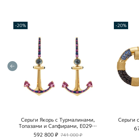
-20%
-20%
Серьги Якорь с Турмалинами,
Серьги 
Топазами и Сапфирами, E0296-
6
1/1
592 800 ₽
741 000 ₽