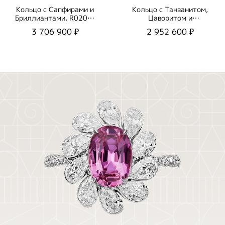
Кольцо с Сапфирами и
Кольцо с Танзанитом,
Бриллиантами, R0205-
Цаворитом и
1/3
Бриллиантами, R0069-
3 706 900 ₽
2 952 600 ₽
1/1