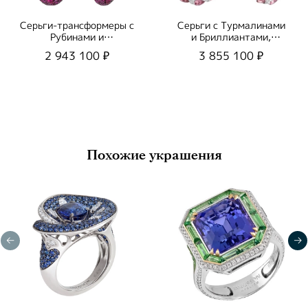
Серьги-трансформеры с
Серьги с Турмалинами
Рубинами и
и Бриллиантами,
Бриллиантами, E0262-
E0122-1/1
2 943 100 ₽
3 855 100 ₽
0/1
Похожие украшения