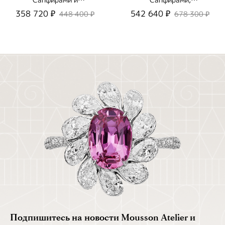
Сапфирами и
Сапфирами,
Бриллиантами, R0251-
Цаворитами и
358 720 ₽
542 640 ₽
448 400 ₽
678 300 ₽
0/14
Рубинами, R0188-1/26
Подпишитесь на новости Mousson Atelier и