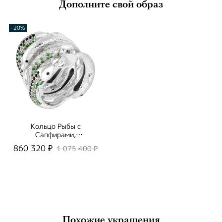
Дополните свой образ
-20%
Кольцо Рыбы с
Сапфирами,
Цаворитами и
860 320 ₽
1 075 400 ₽
Бриллиантами, R0251-
1/2
Похожие украшения