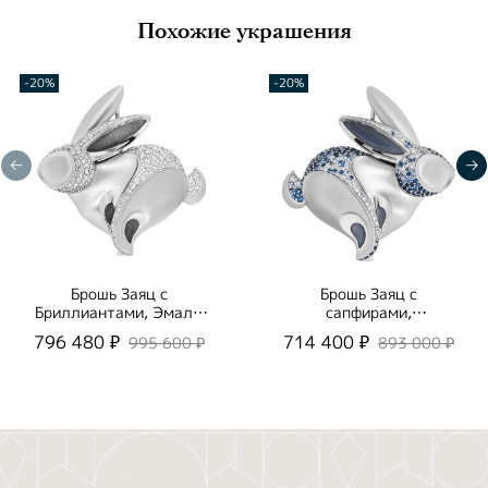
Похожие украшения
-20%
-20%
Брошь Заяц с
Брошь Заяц с
Бриллиантами, Эмаль,
сапфирами,
Brs0269-6/1
бриллиантами и
796 480 ₽
714 400 ₽
995 600 ₽
893 000 ₽
эмалью, Brs0269-6/2