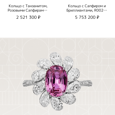
Кольцо с Танзанитом,
Кольцо с Сапфиром и
Розовыми Сапфирами и
Бриллиантами, R0020-
Бриллиантами, R0020-
21/1
2 521 300 ₽
5 753 200 ₽
03/1