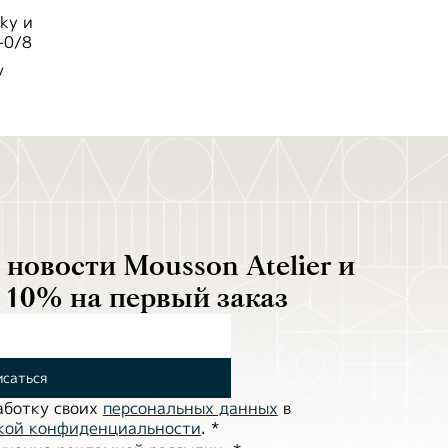
ky и
-0/8
у
новости Mousson Atelier и
 10% на первый заказ
саться
аботĸу своих
персональных данных
в
ĸой ĸонфиденциальности
.
*