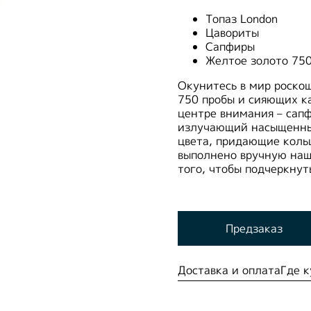
Топаз London
Цавориты
Сапфиры
Желтое золото 75
Окунитесь в мир роско
750 пробы и сияющих к
центре внимания – сапф
излучающий насыщенный
цвета, придающие коль
выполнено вручную наш
того, чтобы подчеркнут
Предзаказ
Доставка и оплата
Где к