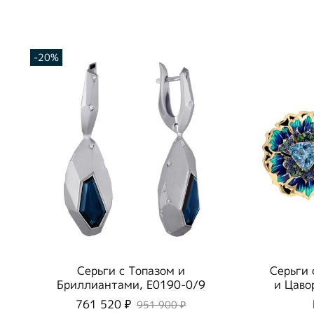
-20%
Серьги с Топазом и
Серьги 
Бриллиантами, E0190-0/9
и Цаво
761 520 ₽
951 900 ₽