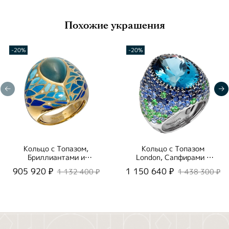
Похожие украшения
-20%
-20%
Кольцо с Топазом,
Кольцо с Топазом
Бриллиантами и
London, Сапфирами и
Цветной Эмалью,
Цаворитами, R0040-
905 920 ₽
1 150 640 ₽
1 132 400 ₽
1 438 300 ₽
R0261-1/11
2/54