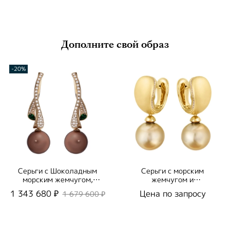
Дополните свой образ
-20%
Серьги с Шоколадным
Серьги с морским
морским жемчугом,
жемчугом и
Изумрудами и
бриллиантами, E0216-
1 343 680 ₽
Цена по запросу
1 679 600 ₽
Бриллиантами, E0008-
0/12
0/2