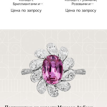
Бриллиантами и
Розовыми и
Турмалинами Параиба,
Фиолетовыми
Цена по запросу
Цена по запросу
R0256-0/47
Сапфирами, R0256-
0/44