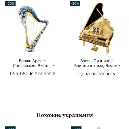
-20%
-20%
Брошь Арфа с
Брошь Пианино c
Сапфирами, Эмаль,
Бриллиантами, Эмаль,
Brs0267-3/1
Brs0267-5/1
659 680 ₽
Цена по запросу
824 600 ₽
Похожие украшения
-20%
-20%