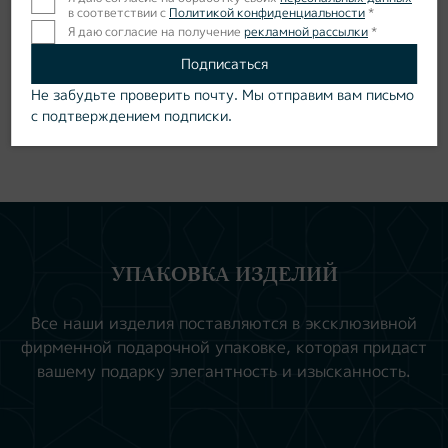
в соответствии с
Политикой конфиденциальности
*
Я даю согласие на получение
рекламной рассылки
*
Подписаться
Не забудьте проверить почту. Мы отправим вам письмо
Доставка и оплата
Где купить
с подтверждением подписки.
УПАКОВКА ИЗДЕЛИЙ
Все наши изделия поставляются в эксклюзивной
фирменной подарочной упаковке, которая придаст
вашему подарку элегантность и изысканность.