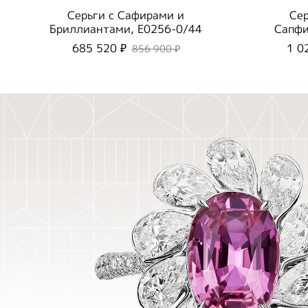
Серьги с Сафирами и
Сер
Бриллиантами, E0256-0/44
Сапфи
Па
685 520 ₽
1 0
856 900 ₽