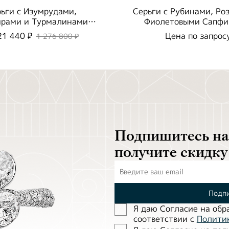
ьги с Изумрудами,
Серьги с Рубинами, Ро
рами и Турмалинами
Фиолетовыми Сапфи
раиба, E0256-0/43
E0256-0/36
21 440 ₽
Цена по запрос
1 276 800 ₽
Подпишитесь на 
получите скидку
Подпи
Я даю Согласие на обр
соответствии с
Полити