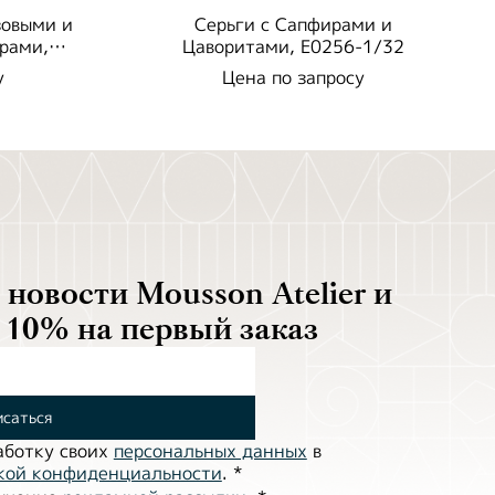
зовыми и
Серьги с Сапфирами и
рами,
Цаворитами, E0256-1/32
у
Цена по запросу
новости Mousson Atelier и
 10% на первый заказ
саться
аботĸу своих
персональных данных
в
ĸой ĸонфиденциальности
.
*