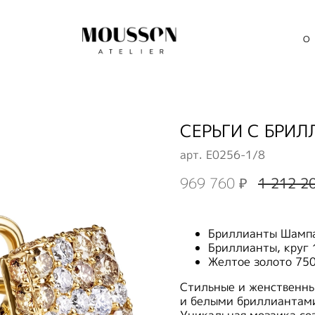
О
СЕРЬГИ С БРИЛ
арт.
E0256-1/8
969 760 ₽
1 212 2
Бриллианты Шампан
Бриллианты, круг 
Желтое золото 75
Стильные и женственны
и белыми бриллиантами
Уникальная мозаика со