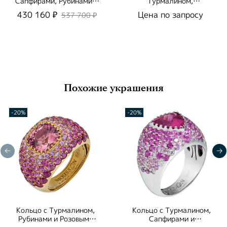
Сапфирами, Рубинами и
Турмалином,
Бриллиантами, E0073-
Сапфирами и
430 160 ₽
Цена по запросу
537 700 ₽
3/11
Бриллиантами, P0073-
0/14
Похожие украшения
-20%
-20%
Кольцо с Турмалином,
Кольцо с Турмалином,
Рубинами и Розовыми
Сапфирами и