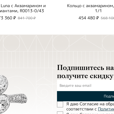
 Luna c Аквамарином и
Кольцо с аквамарином
иантами, R0013-0/43
1/1
73 360 ₽
454 480 ₽
841 700 ₽
568 10
Подпишитесь на 
получите скидку
Подпи
Я даю Согласие на обр
соответствии с
Полити