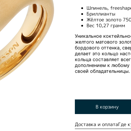
Шпинель, freeshap
Бриллианты
Жёлтое золото 75
Вес 10,27 грамм
Уникальное коктейльно
желтого матового золо
бордового оттенка, св
делает это кольцо нас
кольца составляет всег
дополнением к любому 
своей обладательницы.
В корзину
Доставка и оплата
Где к