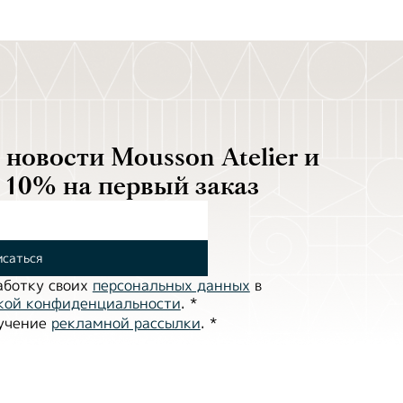
новости Mousson Atelier и
 10% на первый заказ
саться
аботĸу своих
персональных данных
в
ĸой ĸонфиденциальности
.
*
лучение
рекламной рассылки
.
*