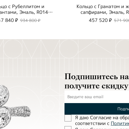
ьцо с Рубеллитом и
Кольцо с Гранатом и 
антами, Эмаль, R0143-
сапфирами, Эмаль, 
21/1
52/11
47 840 ₽
457 520 ₽
934 800 ₽
571 90
Подпишитесь на 
получите скидку
Подпи
Я даю Согласие на обр
соответствии с
Полити