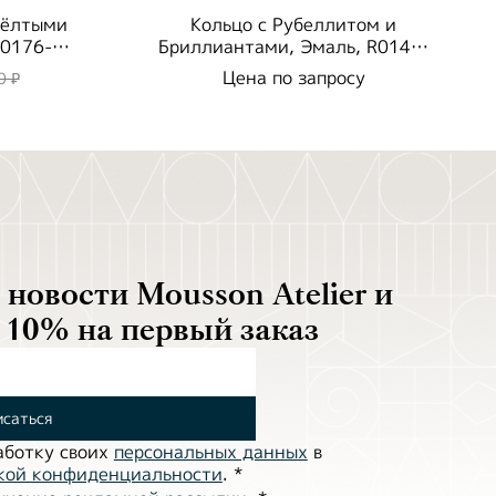
жёлтыми
Кольцо с Рубеллитом и
R0176-
Бриллиантами, Эмаль, R0143-
09/1
Цена по запросу
0 ₽
новости Mousson Atelier и
 10% на первый заказ
саться
аботĸу своих
персональных данных
в
ĸой ĸонфиденциальности
.
*