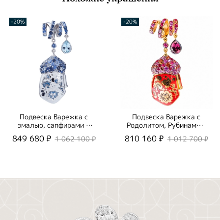
-20%
-20%
Подвеска Варежка с
Подвеска Варежка с
эмалью, сапфирами и
Родолитом, Рубинами и
топазом Swiss, Эмаль
Цветными Сапфирами,
849 680 ₽
810 160 ₽
1 062 100 ₽
1 012 700 ₽
P0096-0/16
Эмаль P0096-0/11