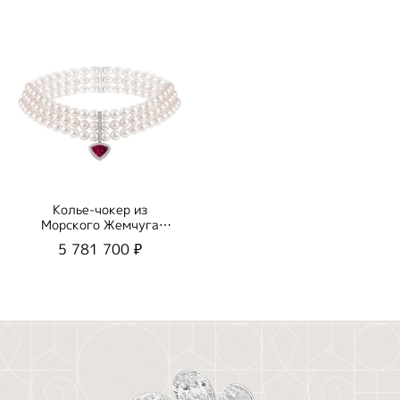
Колье-чокер из
Морского Жемчуга
Акойя и Бриллиантами,
5 781 700 ₽
N0156-0/2