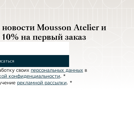
новости Mousson Atelier и
 10% на первый заказ
саться
аботĸу своих
персональных данных
в
ĸой ĸонфиденциальности
.
*
лучение
рекламной рассылки
.
*