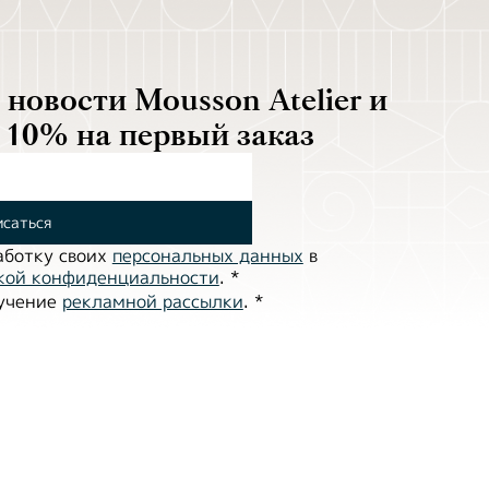
новости Mousson Atelier и
 10% на первый заказ
саться
аботĸу своих
персональных данных
в
ĸой ĸонфиденциальности
.
*
лучение
рекламной рассылки
.
*