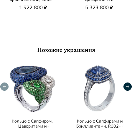
3/1
Бриллиантами, E0292-
1 922 800 ₽
5 323 800 ₽
1/1
Похожие украшения
Кольцо с Сапфиром,
Кольцо с Сапфирами и
Цаворитами и
Бриллиантами, R0022-
Бриллиантами, R0292-
3/1