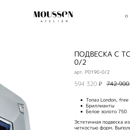
О
ПОДВЕСКА С Т
0/2
арт.
P0190-0/2
594 320 ₽
742 900
Топаз London, free
Бриллианты
Белое золото 750
Эстетичная подвеска и
четкостью форм. Выполн