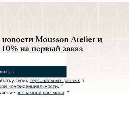
новости Mousson Atelier и
 10% на первый заказ
саться
аботĸу своих
персональных данных
в
ĸой ĸонфиденциальности
.
*
лучение
рекламной рассылки
.
*