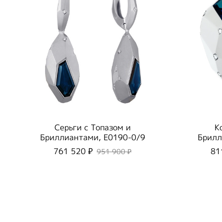
Серьги с Топазом и
К
Бриллиантами, E0190-0/9
Брилл
761 520 ₽
81
951 900 ₽