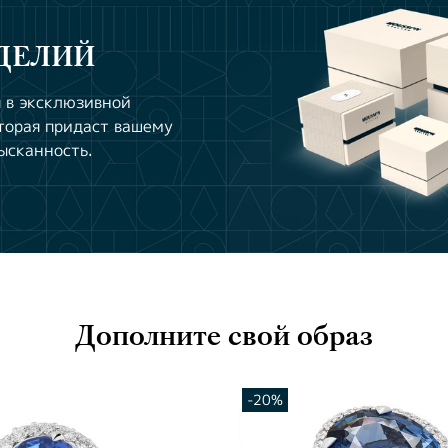
ДЕЛИЙ
 в эксклюзивной
торая придаст вашему
ысканность.
Дополните свой образ
-20%