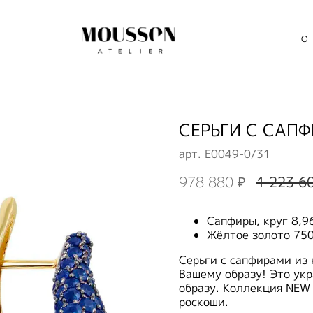
О
СЕРЬГИ С САПФ
арт.
E0049-0/31
978 880 ₽
1 223 6
Сапфиры, круг 8,9
Жёлтое золото 75
Серьги с сапфирами из
Вашему образу! Это ук
образу. Коллекция NEW
роскоши.