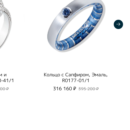
м и
Кольцо с Сапфиром, Эмаль,
0-41/1
R0177-01/1
316 160 ₽
000 ₽
395 200 ₽