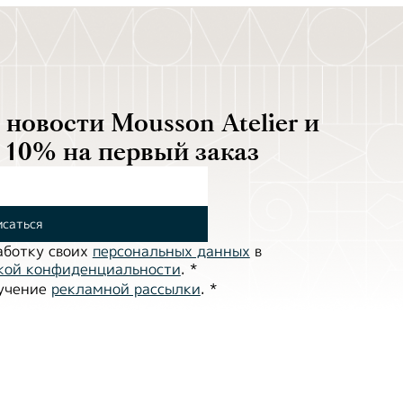
новости Mousson Atelier и
 10% на первый заказ
саться
аботĸу своих
персональных данных
в
ĸой ĸонфиденциальности
.
*
лучение
рекламной рассылки
.
*