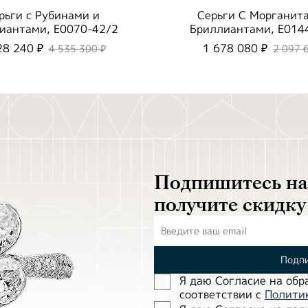
рьги с Рубинами и
Серьги С Морганит
иантами, E0070-42/2
Бриллиантами, E014
28 240 ₽
1 678 080 ₽
4 535 300 ₽
2 097 
Подпишитесь на 
получите скидку
Подпи
Я даю Согласие на обр
соответствии с
Полити