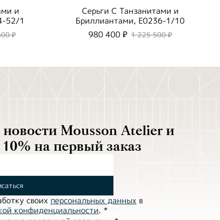
ами и
Серьги С Танзанитами и
4-52/1
Бриллиантами, E0236-1/10
980 400 ₽
600 ₽
1 225 500 ₽
новости Mousson Atelier и
 10% на первый заказ
саться
аботĸу своих
персональных данных
в
ĸой ĸонфиденциальности
.
*