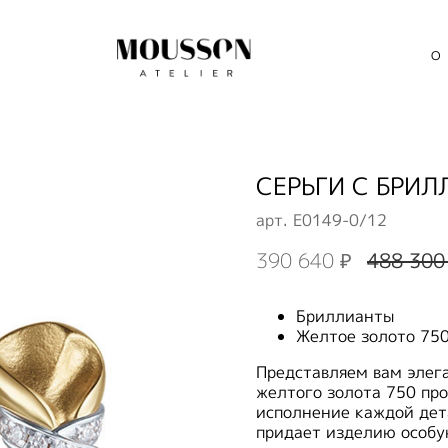
О
СЕРЬГИ С БРИЛ
арт.
E0149-0/12
390 640 ₽
488 300
Бриллианты
Желтое золото 75
Представляем вам элег
желтого золота 750 про
исполнение каждой дет
придает изделию особую