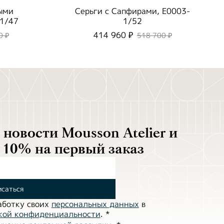
ыми
Серьги с Сапфирами, E0003-
1/47
1/52
414 960 ₽
0 ₽
518 700 ₽
новости Mousson Atelier и
 10% на первый заказ
саться
аботĸу своих
персональных данных
в
ĸой ĸонфиденциальности
.
*