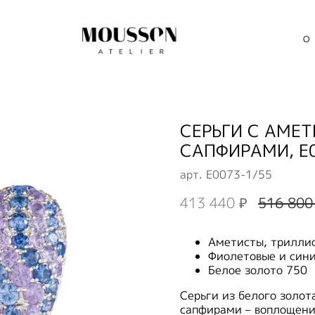
О
СЕРЬГИ С АМЕ
САПФИРАМИ, E
арт.
E0073-1/55
413 440 ₽
516 800
Аметисты, триллио
Фиолетовые и син
Белое золото 750
Серьги из белого золо
сапфирами – воплощени