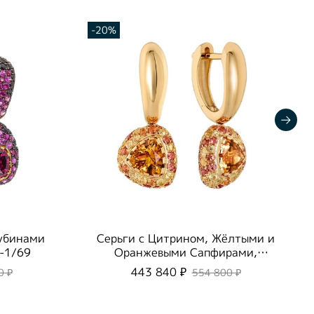
-20%
Рубинами
Серьги с Цитрином, Жёлтыми и
-1/69
Оранжевыми Сапфирами,
E0073-0/59
443 840 ₽
0 ₽
554 800 ₽