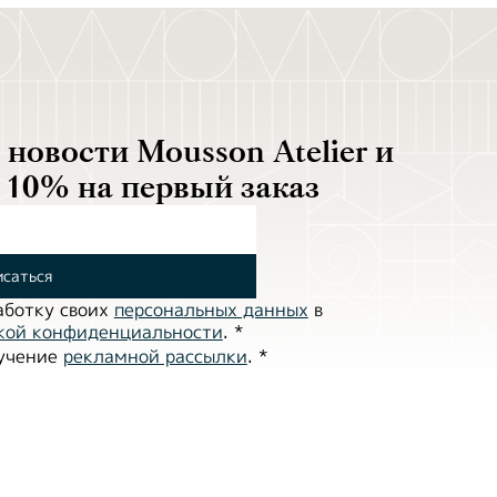
новости Mousson Atelier и
 10% на первый заказ
саться
аботĸу своих
персональных данных
в
ĸой ĸонфиденциальности
.
*
лучение
рекламной рассылки
.
*