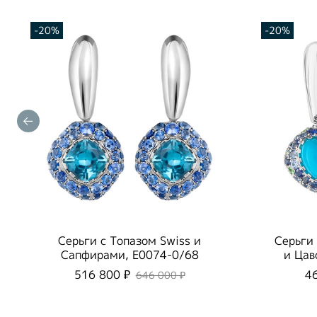
-20%
-20%
Серьги с Топазом Swiss и
Серьги
Сапфирами, E0074-0/68
и Цав
516 800 ₽
4
646 000 ₽