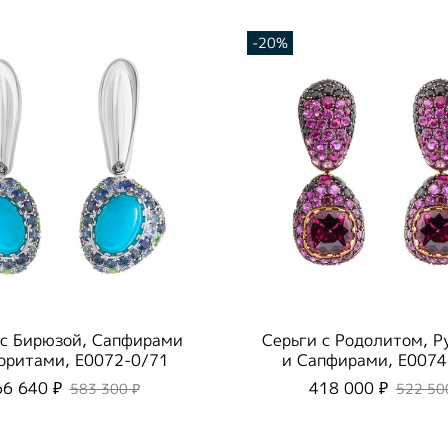
-20%
 с Бирюзой, Сапфирами
Серьги с Родолитом, 
оритами, E0072-0/71
и Сапфирами, E0074
66 640 ₽
418 000 ₽
583 300 ₽
522 50