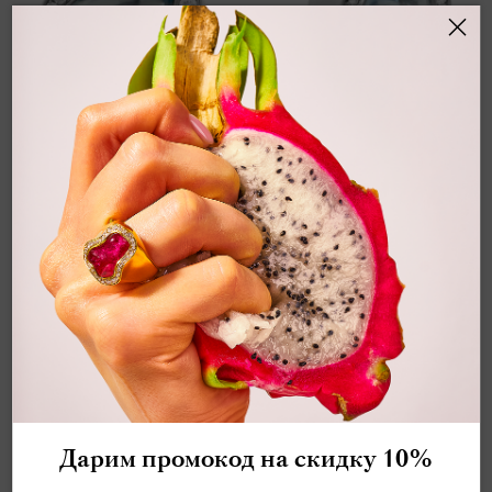
СЕРЬГИ С АКВАМАРИНОМ И
БРИЛЛИАНТАМИ, E0030-66/1
1 226 640 ₽
1 533 300 ₽
арт.
E0030-66/1
Аквамарин, freeshape 7,03 карат
Бриллианты
Белое Золото 750
Дарим промокод на скидку 10%
Роскошные серьги от коллекции SPECTRUM