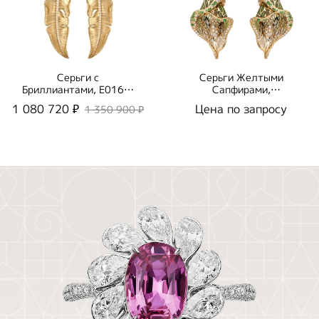
Серьги с
Серьги Желтыми
Бриллиантами, E0164-
Сапфирами,
0/6
Цаворитами и
1 080 720 ₽
Цена по запросу
1 350 900 ₽
Бриллиантами, Эмаль,
E0275-7/2